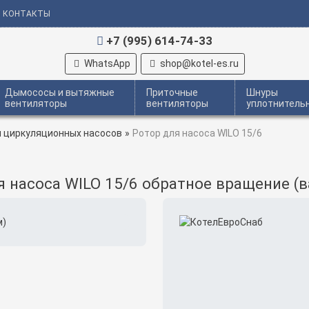
КОНТАКТЫ
+7 (995) 614-74-33
WhatsApp
shop@kotel-es.ru
Дымососы и вытяжные
Приточные
Шнуры
вентиляторы
вентиляторы
уплотнитель
 циркуляционных насосов
»
Ротор для насоса WILO 15/6
я насоса WILO 15/6 обратное вращение (в