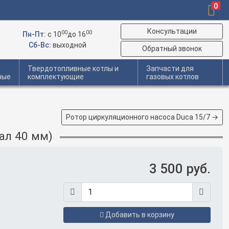
0
Консультации
00
00
Пн-Пт:
c 10
до 16
Сб-Вс:
выходной
Обратный звонок
Твердотопливные котлы и
Запчасти для
ные
комплектующие
газовых котлов
Ротор циркуляционного насоса Duca 15/7 →
ал 40 мм)
3 500 руб.
Добавить в корзину