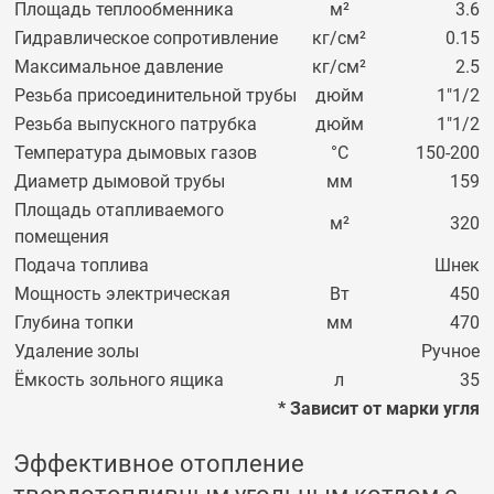
Площадь теплообменника
м²
3.6
Гидравлическое сопротивление
кг/см²
0.15
Максимальное давление
кг/см²
2.5
Резьба присоединительной трубы
дюйм
1"1/2
Резьба выпускного патрубка
дюйм
1"1/2
Температура дымовых газов
°C
150-200
Диаметр дымовой трубы
мм
159
Площадь отапливаемого
м²
320
помещения
Подача топлива
Шнек
Мощность электрическая
Вт
450
Глубина топки
мм
470
Удаление золы
Ручное
Ёмкость зольного ящика
л
35
* Зависит от марки угля
Эффективное отопление