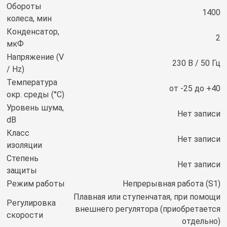
Обороты
1400
колеса, мин
Конденсатор,
2
мкФ
Напряжение (V
230 В / 50 Гц
/ Hz)
Температура
от -25 до +40
окр. среды (°C)
Уровень шума,
Нет записи
dB
Класс
Нет записи
изоляции
Степень
Нет записи
защиты
Режим работы
Непрерывная работа (S1)
Плавная или ступенчатая, при помощи
Регулировка
внешнего регулятора (приобретается
скорости
отдельно)