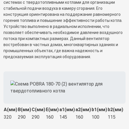
системах с твердотопливными котлами для организации
стабильной подачи воздуха в камеру сгорания. Его
конструкция ориентирована на поддержание равномерного
горения топлива и повышение эффективности работы котла.
Устройство выполнено в радиальном исполнении, что
позволяет обеспечивать необходимое давление воздушного
потока при компактных размерах. Данный вентилятор
востребован в частных домах, многоквартирных зданиях и
промышленных объектах, где важна надежность и
предсказуемая эксплуатация оборудования.
A(мм)
B(мм)
C(мм)
E(мм)
a1(мм)
a2(мм)
b1(мм)
b2(мм)
320
290
290
160
145
160
100
115